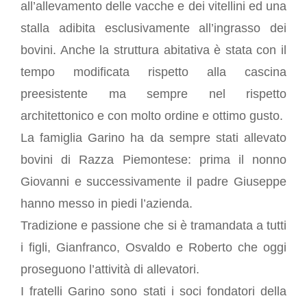
all’allevamento delle vacche e dei vitellini ed una
Grande Distribuzione
stalla adibita esclusivamente all’ingrasso dei
Rivendite
bovini. Anche la struttura abitativa è stata con il
Ristoranti
tempo modificata rispetto alla cascina
Vendita su prenotazione
preesistente ma sempre nel rispetto
PUNTI VENDITA
architettonico e con molto ordine e ottimo gusto.
PRODOTTI
La famiglia Garino ha da sempre stati allevato
Ragù Classico
bovini di Razza Piemontese: prima il nonno
Manzo Affumicato
Giovanni e successivamente il padre Giuseppe
Girello Cotto
hanno messo in piedi l’azienda.
Bresaola
Tradizione e passione che si è tramandata a tutti
Carpaccio di Bresaola
i figli, Gianfranco, Osvaldo e Roberto che oggi
Wurstel di Fassone
proseguono l’attività di allevatori.
Salame di Fassone
I fratelli Garino sono stati i soci fondatori della
Pasta fresca a marchio Coalvi