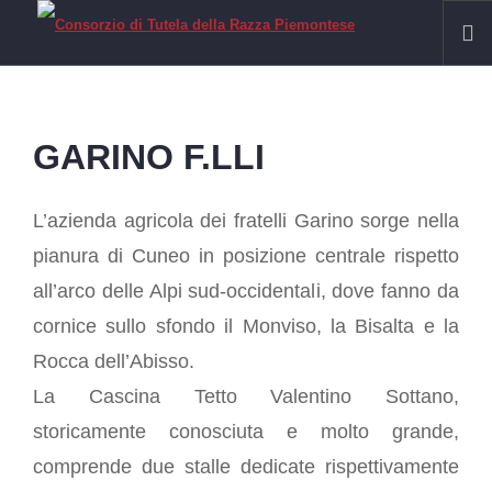
HOME
RAZZA PIEMONTESE
GARINO F.LLI
Il Fassone di Razza Piemontese
La Carne
L’azienda agricola dei fratelli Garino sorge nella
IGP VITELLONI PIEMONTESI DELLA COSCIA
pianura di Cuneo in posizione centrale rispetto
CERTIFICAZIONE
all’arco delle Alpi sud-occidentali, dove fanno da
SOSTENIBILITÀ
cornice sullo sfondo il Monviso, la Bisalta e la
FILIERA
Rocca dell’Abisso.
Allevamenti
La Cascina Tetto Valentino Sottano,
Laboratori
storicamente conosciuta e molto grande,
Macelli
comprende due stalle dedicate rispettivamente
Macellerie