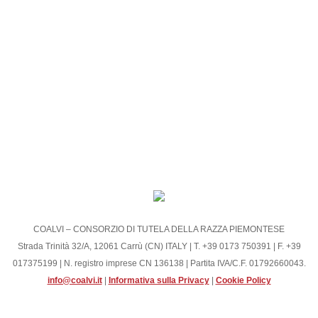
COALVI – CONSORZIO DI TUTELA DELLA RAZZA PIEMONTESE
Strada Trinità 32/A, 12061 Carrù (CN) ITALY | T. +39 0173 750391 | F. +39
017375199 | N. registro imprese CN 136138 | Partita IVA/C.F. 01792660043.
info@coalvi.it
|
Informativa sulla Privacy
|
Cookie Policy