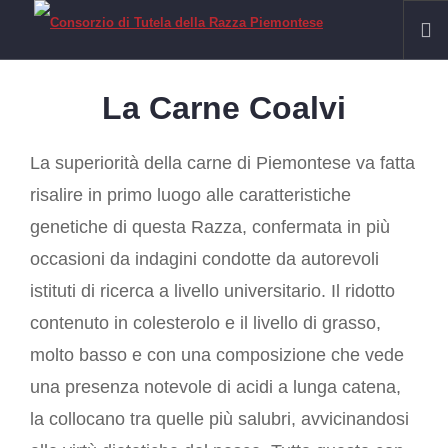
HOME
La Carne Coalvi
RAZZA PIEMONTESE
La superiorità della carne di Piemontese va fatta
Il Fassone di Razza Piemontese
risalire in primo luogo alle caratteristiche
La Carne
IGP VITELLONI PIEMONTESI DELLA COSCIA
genetiche di questa Razza, confermata in più
CERTIFICAZIONE
occasioni da indagini condotte da autorevoli
SOSTENIBILITÀ
istituti di ricerca a livello universitario. Il ridotto
FILIERA
contenuto in colesterolo e il livello di grasso,
Allevamenti
molto basso e con una composizione che vede
Laboratori
una presenza notevole di acidi a lunga catena,
Macelli
la collocano tra quelle più salubri, avvicinandosi
Macellerie