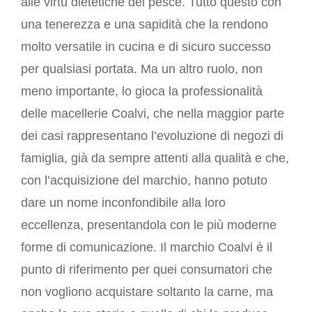
alle virtù dietetiche del pesce. Tutto questo con
Grande Distribuzione
una tenerezza e una sapidità che la rendono
Rivendite
molto versatile in cucina e di sicuro successo
Ristoranti
per qualsiasi portata. Ma un altro ruolo, non
Vendita su prenotazione
meno importante, lo gioca la professionalità
PUNTI VENDITA
delle macellerie Coalvi, che nella maggior parte
PRODOTTI
dei casi rappresentano l’evoluzione di negozi di
Ragù Classico
famiglia, già da sempre attenti alla qualità e che,
Manzo Affumicato
con l’acquisizione del marchio, hanno potuto
Girello Cotto
dare un nome inconfondibile alla loro
Bresaola
eccellenza, presentandola con le più moderne
Carpaccio di Bresaola
forme di comunicazione. Il marchio Coalvi è il
Wurstel di Fassone
punto di riferimento per quei consumatori che
Salame di Fassone
non vogliono acquistare soltanto la carne, ma
Pasta fresca a marchio Coalvi