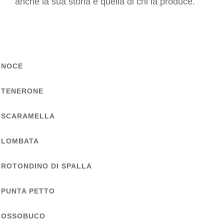
anche la sua storia e quella di chi la produce.
Gastronomia D’Eccellenza
PRESS
Rassegna stampa
Pubblicazioni
NOCE
BLOG
TENERONE
SCARAMELLA
LOMBATA
ROTONDINO DI SPALLA
PUNTA PETTO
OSSOBUCO