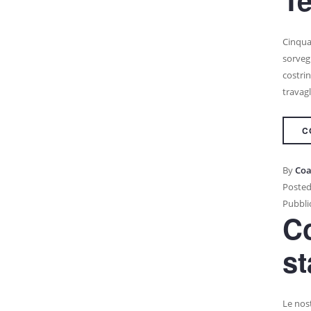
Cinquan
sorvegl
costri
travagl
C
By
Coa
Posted
Pubblic
Co
s
Le nost