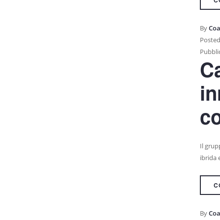
C
By
Coa
Posted
Pubblic
Ca
in
c
Il grup
ibrida
C
By
Coa