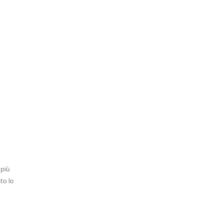
 più
to lo