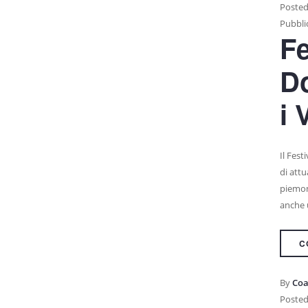
Posted
Pubblic
Fe
Do
i 
Il Fest
di attu
piemon
anche 
C
By
Coa
Posted