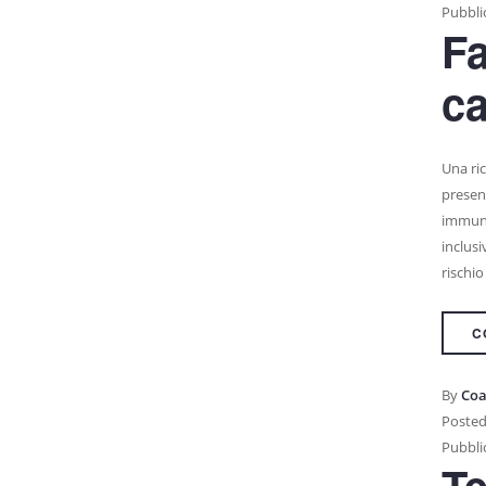
Pubblic
Fa
c
Una ric
present
immunit
inclusi
rischi
C
By
Coa
Posted
Pubblic
Te