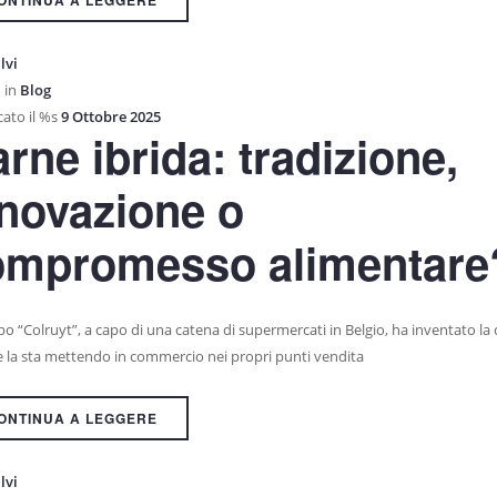
ONTINUA A LEGGERE
lvi
 in
Blog
ato il %s
9 Ottobre 2025
rne ibrida: tradizione,
novazione o
ompromesso alimentare
po “Colruyt”, a capo di una catena di supermercati in Belgio, ha inventato la
 e la sta mettendo in commercio nei propri punti vendita
ONTINUA A LEGGERE
lvi