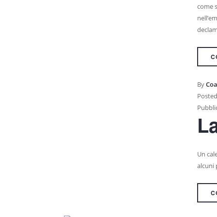
come so
nell’em
decla
C
By
Coa
Posted
Pubblic
La
Un cale
alcuni
C