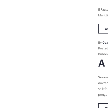
Il Fass
Maritti
C
By
Coa
Posted
Pubblic
A 
Se una 
dovrebb
se è fr
ponga 