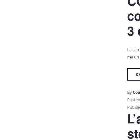
C
co
3 
La car
ma un 
C
By
Coa
Posted
Pubblic
L’
st