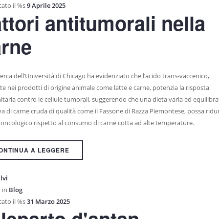
ato il %s
9 Aprile 2025
ttori antitumorali nella
arne
erca dell’Università di Chicago ha evidenziato che l’acido trans-vaccenico,
e nei prodotti di origine animale come latte e carne, potenzia la risposta
aria contro le cellule tumorali, suggerendo che una dieta varia ed equilibra
va di carne cruda di qualità come il Fassone di Razza Piemontese, possa ridurr
o oncologico rispetto al consumo di carne cotta ad alte temperature.
ONTINUA A LEGGERE
lvi
 in
Blog
ato il %s
31 Marzo 2025
leparto d'antan