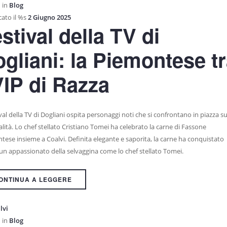
 in
Blog
ato il %s
2 Giugno 2025
stival della TV di
gliani: la Piemontese t
VIP di Razza
ival della TV di Dogliani ospita personaggi noti che si confrontano in piazza s
alità. Lo chef stellato Cristiano Tomei ha celebrato la carne di Fassone
tese insieme a Coalvi. Definita elegante e saporita, la carne ha conquistato
un appassionato della selvaggina come lo chef stellato Tomei.
ONTINUA A LEGGERE
lvi
 in
Blog