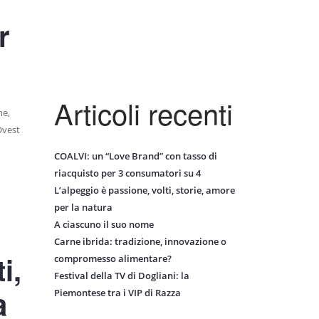
r
Articoli recenti
ne,
Ovest
COALVI: un “Love Brand” con tasso di
riacquisto per 3 consumatori su 4
L’alpeggio è passione, volti, storie, amore
per la natura
A ciascuno il suo nome
Carne ibrida: tradizione, innovazione o
i,
compromesso alimentare?
Festival della TV di Dogliani: la
a
Piemontese tra i VIP di Razza