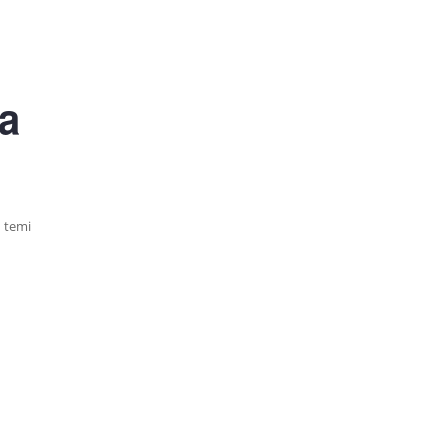
ra
u temi