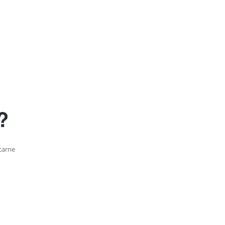
?
 carne