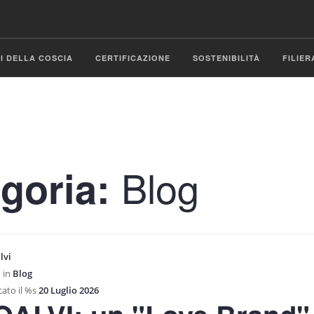
SI DELLA COSCIA
CERTIFICAZIONE
SOSTENIBILITÀ
FILIER
Blog
goria:
lvi
 in
Blog
ato il %s
20 Luglio 2026