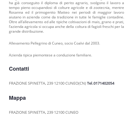
ha già conseguito il diploma di perito agrario, svolgono il lavoro a
MACELLERIE
tempo pieno occupandosi di colture agricole e di zootecnia, mentre
Rosanna ed il primogenito Matteo nei periodi di maggior lavoro
GRANDE DISTRIBUZIONE
aiutano in azienda come da tradizione in tutte le famiglie contadine.
Oltre all’allevamento ed alle tipiche coltivazioni di mais, grano e prati,
RIVENDITE
l’azienda agricola si occupa anche della coltura di fagioli freschi per la
grande distribuzione.
RISTORANTI
VENDITA SU PRENOTAZIONE
Allevamento Pellegrino di Cuneo, socio Coalvi dal 2003.
PUNTI VENDITA
Azienda tipica piemontese a conduzione familiare.
PRODOTTI
Contatti
RAGÙ CLASSICO
FRAZIONE SPINETTA, 239
12100 CUNEO(CN)
Tel.0171402054
MANZO AFFUMICATO
GIRELLO COTTO
Mappa
BRESAOLA
FRAZIONE SPINETTA, 239 12100 CUNEO
CARPACCIO DI BRESAOLA
WURSTEL DI FASSONE
SALAME DI FASSONE