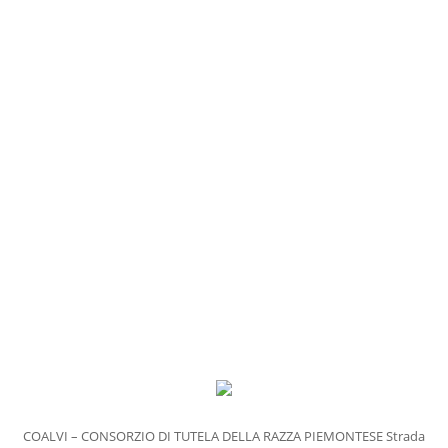
PASTA FRESCA A MARCHIO COALVI
GASTRONOMIA D’ECCELLENZA
PRESS
RASSEGNA STAMPA
PUBBLICAZIONI
BLOG
COALVI – CONSORZIO DI TUTELA DELLA RAZZA PIEMONTESE
Strada