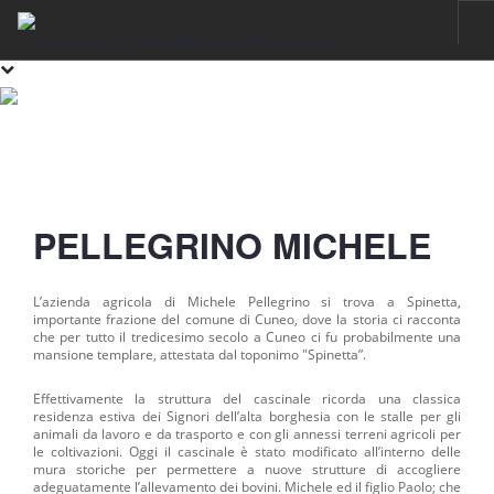
HOME
RAZZA PIEMONTESE
IL FASSONE DI RAZZA PIEMONTESE
LA CARNE
PELLEGRINO MICHELE
IGP VITELLONI PIEMONTESI DELLA COSCIA
CERTIFICAZIONE
L’azienda agricola di Michele Pellegrino si trova a Spinetta,
importante frazione del comune di Cuneo, dove la storia ci racconta
SOSTENIBILITÀ
che per tutto il tredicesimo secolo a Cuneo ci fu probabilmente una
mansione templare, attestata dal toponimo "Spinetta”.
FILIERA
Effettivamente la struttura del cascinale ricorda una classica
ALLEVAMENTI
residenza estiva dei Signori dell’alta borghesia con le stalle per gli
animali da lavoro e da trasporto e con gli annessi terreni agricoli per
LABORATORI
le coltivazioni.
Oggi il cascinale è stato modificato all’interno delle
mura storiche per permettere a nuove strutture di accogliere
MACELLI
adeguatamente l’allevamento dei bovini.
Michele ed il figlio Paolo; che