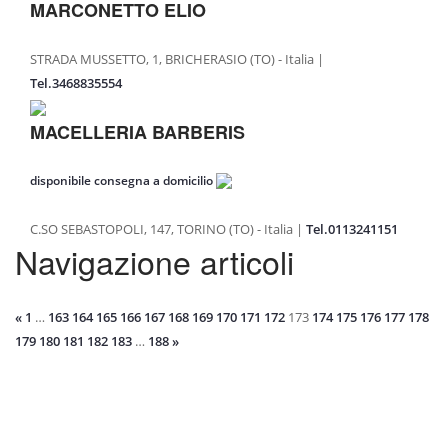
MARCONETTO ELIO
STRADA MUSSETTO, 1, BRICHERASIO (TO) - Italia |
Tel.3468835554
MACELLERIA BARBERIS
disponibile consegna a domicilio
C.SO SEBASTOPOLI, 147, TORINO (TO) - Italia |
Tel.0113241151
Navigazione articoli
«
1
…
163
164
165
166
167
168
169
170
171
172
173
174
175
176
177
178
179
180
181
182
183
…
188
»