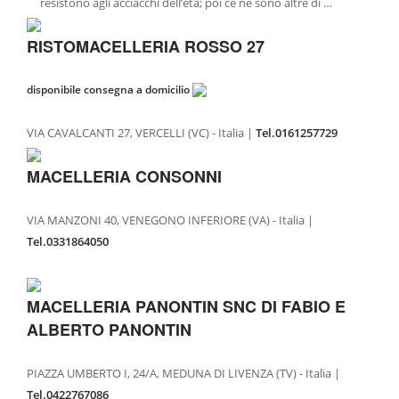
resistono agli acciacchi dell’età; poi ce ne sono altre di …
MACELLERIE
GRANDE DISTRIBUZIONE
RISTOMACELLERIA ROSSO 27
RIVENDITE
disponibile consegna a domicilio
RISTORANTI
VENDITA SU PRENOTAZIONE
VIA CAVALCANTI 27, VERCELLI (VC) - Italia |
Tel.0161257729
PUNTI VENDITA
MACELLERIA CONSONNI
PRODOTTI
VIA MANZONI 40, VENEGONO INFERIORE (VA) - Italia |
RAGÙ CLASSICO
Tel.0331864050
MANZO AFFUMICATO
GIRELLO COTTO
MACELLERIA PANONTIN SNC DI FABIO E
BRESAOLA
ALBERTO PANONTIN
CARPACCIO DI BRESAOLA
WURSTEL DI FASSONE
PIAZZA UMBERTO I, 24/A, MEDUNA DI LIVENZA (TV) - Italia |
Tel.0422767086
SALAME DI FASSONE