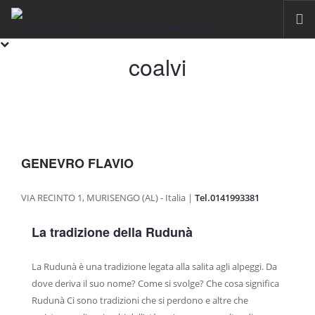
coalvi
HOME
RAZZA PIEMONTESE
IL FASSONE DI RAZZA PIEMONTESE
LA CARNE
GENEVRO FLAVIO
IGP VITELLONI PIEMONTESI DELLA COSCIA
CERTIFICAZIONE
VIA RECINTO 1, MURISENGO (AL) - Italia |
Tel.0141993381
SOSTENIBILITÀ
La tradizione della Rudunà
FILIERA
ALLEVAMENTI
La Rudunà è una tradizione legata alla salita agli alpeggi. Da
LABORATORI
dove deriva il suo nome? Come si svolge? Che cosa significa
Rudunà Ci sono tradizioni che si perdono e altre che
MACELLI