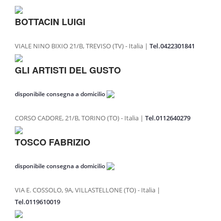
PASTA FRESCA A MARCHIO COALVI
BOTTACIN LUIGI
GASTRONOMIA D’ECCELLENZA
VIALE NINO BIXIO 21/B, TREVISO (TV) - Italia |
Tel.0422301841
PRESS
GLI ARTISTI DEL GUSTO
RASSEGNA STAMPA
PUBBLICAZIONI
disponibile consegna a domicilio
BLOG
CORSO CADORE, 21/B, TORINO (TO) - Italia |
Tel.0112640279
TOSCO FABRIZIO
disponibile consegna a domicilio
VIA E. COSSOLO, 9A, VILLASTELLONE (TO) - Italia |
Tel.0119610019