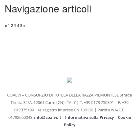
Navigazione articoli
«
1
2
3
4
5
»
COALVI – CONSORZIO DI TUTELA DELLA RAZZA PIEMONTESE
Strada
Trinità 32/A, 12061 Carrù (CN) ITALY | T. +39 0173 750391 | F. +39
017375199 | N. registro imprese CN 136138 | Partita IVA/C.F.
01792660043.
info@coalvi.it
|
Informativa sulla Privacy
|
Cookie
Policy