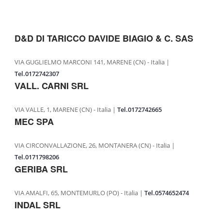
MACELLERIE
GRANDE DISTRIBUZIONE
D&D DI TARICCO DAVIDE BIAGIO & C. SAS
RIVENDITE
RISTORANTI
VIA GUGLIELMO MARCONI 141, MARENE (CN) - Italia |
VENDITA SU PRENOTAZIONE
Tel.0172742307
VALL. CARNI SRL
PUNTI VENDITA
PRODOTTI
VIA VALLE, 1, MARENE (CN) - Italia |
Tel.0172742665
MEC SPA
RAGÙ CLASSICO
MANZO AFFUMICATO
VIA CIRCONVALLAZIONE, 26, MONTANERA (CN) - Italia |
GIRELLO COTTO
Tel.0171798206
GERIBA SRL
BRESAOLA
CARPACCIO DI BRESAOLA
VIA AMALFI, 65, MONTEMURLO (PO) - Italia |
Tel.0574652474
WURSTEL DI FASSONE
INDAL SRL
SALAME DI FASSONE