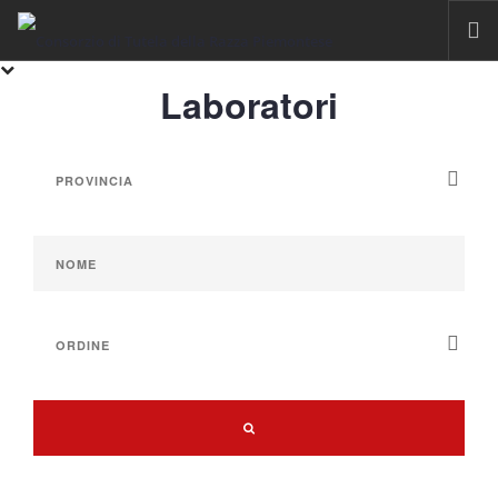
Laboratori
HOME
RAZZA PIEMONTESE
IL FASSONE DI RAZZA PIEMONTESE
LA CARNE
IGP VITELLONI PIEMONTESI DELLA COSCIA
CERTIFICAZIONE
SOSTENIBILITÀ
FILIERA
ALLEVAMENTI
LABORATORI
MACELLI