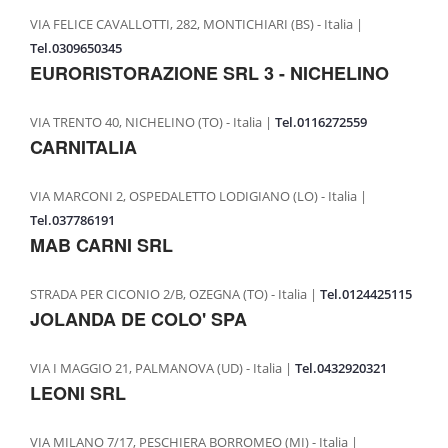
VIA FELICE CAVALLOTTI, 282, MONTICHIARI (BS) - Italia |
PASTA FRESCA A MARCHIO COALVI
Tel.0309650345
GASTRONOMIA D’ECCELLENZA
EURORISTORAZIONE SRL 3 - NICHELINO
PRESS
VIA TRENTO 40, NICHELINO (TO) - Italia |
Tel.0116272559
RASSEGNA STAMPA
CARNITALIA
PUBBLICAZIONI
VIA MARCONI 2, OSPEDALETTO LODIGIANO (LO) - Italia |
BLOG
Tel.037786191
MAB CARNI SRL
STRADA PER CICONIO 2/B, OZEGNA (TO) - Italia |
Tel.0124425115
JOLANDA DE COLO' SPA
VIA I MAGGIO 21, PALMANOVA (UD) - Italia |
Tel.0432920321
LEONI SRL
VIA MILANO 7/17, PESCHIERA BORROMEO (MI) - Italia |