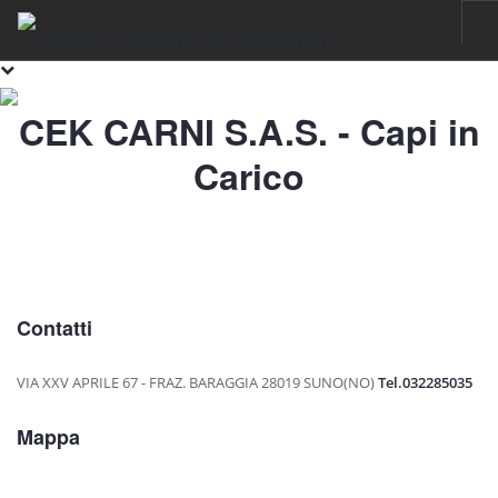
HOME
CEK CARNI S.A.S. - Capi in
RAZZA PIEMONTESE
Carico
IL FASSONE DI RAZZA PIEMONTESE
LA CARNE
IGP VITELLONI PIEMONTESI DELLA COSCIA
CERTIFICAZIONE
Contatti
SOSTENIBILITÀ
FILIERA
VIA XXV APRILE 67 - FRAZ. BARAGGIA
28019 SUNO(NO)
Tel.032285035
ALLEVAMENTI
Mappa
LABORATORI
MACELLI