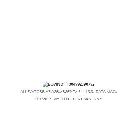
MACELLERIE
GRANDE DISTRIBUZIONE
RIVENDITE
RISTORANTI
VENDITA SU PRENOTAZIONE
PUNTI VENDITA
PRODOTTI
RAGÙ CLASSICO
BOVINO: IT004992790792
MANZO AFFUMICATO
ALLEVATORE: AZ.AGR.ARGENTA F.LLI S.S.
DATA MAC.:
GIRELLO COTTO
31072026
MACELLO: CEK CARNI S.A.S.
BRESAOLA
CARPACCIO DI BRESAOLA
WURSTEL DI FASSONE
SALAME DI FASSONE