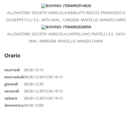
BOVINO: IT004992914020
ALLEVATORE: SOCIETA' AGRICOLA MERLATTI ROCCO, FRANCESCO E
GIUSEPPE F.LLI S.S.
DATA MAC.: 12062026
MACELLO: MANZO CARNI
BOVINO: IT004992828059
ALLEVATORE: SOCIETA' AGRICOLA CAPPELLINO FRATELLI S.S.
DATA
MAC.: 08062026
MACELLO: MANZO CARNI
Orario
martedì
08:30-19:15
mercoledì
08:30-12:30
15:30-19:15
giovedì
08:30-12:30
venerdì
08:30-12:30
15:30-19:15
sabato
08:00-12:30
15:30-19:15
domenica
08:30-12:00