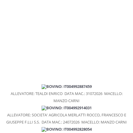
MACELLERIE
GRANDE DISTRIBUZIONE
RIVENDITE
RISTORANTI
VENDITA SU PRENOTAZIONE
PUNTI VENDITA
PRODOTTI
RAGÙ CLASSICO
MANZO AFFUMICATO
BOVINO: IT004992887459
ALLEVATORE: TEALDI ENRICO
DATA MAC.: 31072026
MACELLO:
GIRELLO COTTO
MANZO CARNI
BRESAOLA
BOVINO: IT004992914031
CARPACCIO DI BRESAOLA
ALLEVATORE: SOCIETA' AGRICOLA MERLATTI ROCCO, FRANCESCO E
GIUSEPPE F.LLI S.S.
DATA MAC.: 24072026
MACELLO: MANZO CARNI
WURSTEL DI FASSONE
BOVINO: IT004992828054
SALAME DI FASSONE