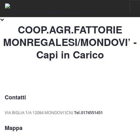
COOP.AGR.FATTORIE
HOME
MONREGALESI/MONDOVI’ -
RAZZA PIEMONTESE
IL FASSONE DI RAZZA PIEMONTESE
Capi in Carico
LA CARNE
IGP VITELLONI PIEMONTESI DELLA COSCIA
CERTIFICAZIONE
SOSTENIBILITÀ
Contatti
FILIERA
VIA BIGLIA 1/A
12084 MONDOVI'(CN)
Tel.0174551451
ALLEVAMENTI
LABORATORI
Mappa
MACELLI