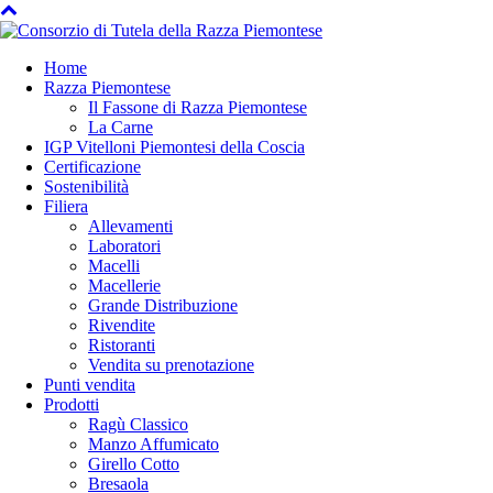
Home
Razza Piemontese
Il Fassone di Razza Piemontese
La Carne
IGP Vitelloni Piemontesi della Coscia
Certificazione
Sostenibilità
Filiera
Allevamenti
Laboratori
Macelli
Macellerie
Grande Distribuzione
Rivendite
Ristoranti
Vendita su prenotazione
Punti vendita
Prodotti
Ragù Classico
Manzo Affumicato
Girello Cotto
Bresaola