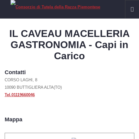
HOME
IL CAVEAU MACELLERIA
RAZZA PIEMONTESE
GASTRONOMIA - Capi in
Il Fassone di Razza Piemontese
Carico
La Carne
IGP VITELLONI PIEMONTESI DELLA COSCIA
Contatti
CERTIFICAZIONE
CORSO LAGHI, 8
10090 BUTTIGLIERA ALTA(TO)
SOSTENIBILITÀ
Tel.01119660046
FILIERA
Allevamenti
Mappa
Laboratori
Macelli
Macellerie