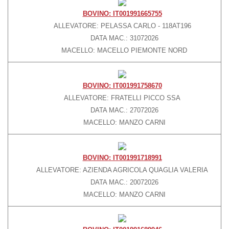
BOVINO: IT001991665755
Grande Distribuzione
ALLEVATORE: PELASSA CARLO - 118AT196
Rivendite
DATA MAC.: 31072026
Ristoranti
MACELLO: MACELLO PIEMONTE NORD
Vendita su prenotazione
PUNTI VENDITA
BOVINO: IT001991758670
PRODOTTI
ALLEVATORE: FRATELLI PICCO SSA
DATA MAC.: 27072026
Ragù Classico
MACELLO: MANZO CARNI
Manzo Affumicato
Girello Cotto
BOVINO: IT001991718991
Bresaola
ALLEVATORE: AZIENDA AGRICOLA QUAGLIA VALERIA
Carpaccio di Bresaola
DATA MAC.: 20072026
MACELLO: MANZO CARNI
Wurstel di Fassone
Salame di Fassone
Pasta fresca a marchio Coalvi