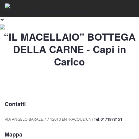
HOME
“IL MACELLAIO” BOTTEGA
RAZZA PIEMONTESE
DELLA CARNE - Capi in
IL FASSONE DI RAZZA PIEMONTESE
Carico
LA CARNE
IGP VITELLONI PIEMONTESI DELLA COSCIA
CERTIFICAZIONE
SOSTENIBILITÀ
FILIERA
Contatti
ALLEVAMENTI
VIA ANGELO BARALE, 17
12010 ENTRACQUE(CN)
Tel.0171978151
LABORATORI
Mappa
MACELLI