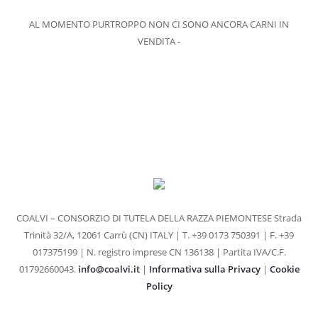
MACELLERIE
AL MOMENTO PURTROPPO NON CI SONO ANCORA CARNI IN
GRANDE DISTRIBUZIONE
VENDITA -
RIVENDITE
RISTORANTI
VENDITA SU PRENOTAZIONE
PUNTI VENDITA
PRODOTTI
RAGÙ CLASSICO
MANZO AFFUMICATO
COALVI – CONSORZIO DI TUTELA DELLA RAZZA PIEMONTESE
Strada
GIRELLO COTTO
Trinità 32/A, 12061 Carrù (CN) ITALY | T. +39 0173 750391 | F. +39
BRESAOLA
017375199 | N. registro imprese CN 136138 | Partita IVA/C.F.
01792660043.
info@coalvi.it
|
Informativa sulla Privacy
|
Cookie
CARPACCIO DI BRESAOLA
Policy
WURSTEL DI FASSONE
SALAME DI FASSONE