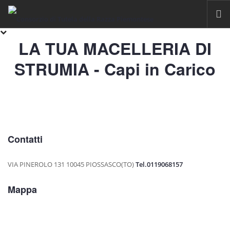
LA TUA MACELLERIA DI
HOME
STRUMIA - Capi in Carico
RAZZA PIEMONTESE
IL FASSONE DI RAZZA PIEMONTESE
LA CARNE
IGP VITELLONI PIEMONTESI DELLA COSCIA
CERTIFICAZIONE
Contatti
SOSTENIBILITÀ
VIA PINEROLO 131
10045 PIOSSASCO(TO)
Tel.0119068157
FILIERA
Mappa
ALLEVAMENTI
LABORATORI
MACELLI