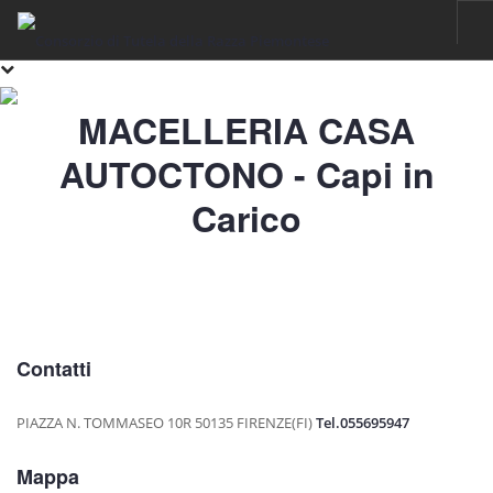
HOME
MACELLERIA CASA
RAZZA PIEMONTESE
AUTOCTONO - Capi in
IL FASSONE DI RAZZA PIEMONTESE
Carico
LA CARNE
IGP VITELLONI PIEMONTESI DELLA COSCIA
CERTIFICAZIONE
SOSTENIBILITÀ
FILIERA
Contatti
ALLEVAMENTI
PIAZZA N. TOMMASEO 10R
50135 FIRENZE(FI)
Tel.055695947
LABORATORI
Mappa
MACELLI