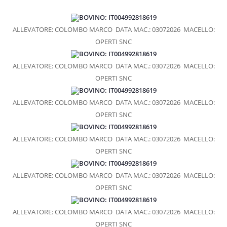
MACELLERIE
BOVINO: IT004992818619
GRANDE DISTRIBUZIONE
ALLEVATORE: COLOMBO MARCO
DATA MAC.: 03072026
MACELLO:
RIVENDITE
OPERTI SNC
BOVINO: IT004992818619
RISTORANTI
ALLEVATORE: COLOMBO MARCO
DATA MAC.: 03072026
MACELLO:
VENDITA SU PRENOTAZIONE
OPERTI SNC
BOVINO: IT004992818619
PUNTI VENDITA
ALLEVATORE: COLOMBO MARCO
DATA MAC.: 03072026
MACELLO:
PRODOTTI
OPERTI SNC
BOVINO: IT004992818619
RAGÙ CLASSICO
ALLEVATORE: COLOMBO MARCO
DATA MAC.: 03072026
MACELLO:
MANZO AFFUMICATO
OPERTI SNC
GIRELLO COTTO
BOVINO: IT004992818619
ALLEVATORE: COLOMBO MARCO
DATA MAC.: 03072026
MACELLO:
BRESAOLA
OPERTI SNC
CARPACCIO DI BRESAOLA
BOVINO: IT004992818619
WURSTEL DI FASSONE
ALLEVATORE: COLOMBO MARCO
DATA MAC.: 03072026
MACELLO:
OPERTI SNC
SALAME DI FASSONE