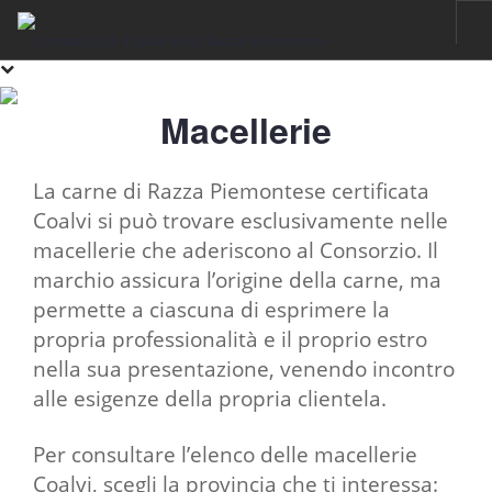
HOME
Macellerie
RAZZA PIEMONTESE
IL FASSONE DI RAZZA PIEMONTESE
La carne di Razza Piemontese certificata
LA CARNE
Coalvi si può trovare esclusivamente nelle
macellerie che aderiscono al Consorzio. Il
IGP VITELLONI PIEMONTESI DELLA COSCIA
marchio assicura l’origine della carne, ma
CERTIFICAZIONE
permette a ciascuna di esprimere la
SOSTENIBILITÀ
propria professionalità e il proprio estro
FILIERA
nella sua presentazione, venendo incontro
alle esigenze della propria clientela.
ALLEVAMENTI
LABORATORI
Per consultare l’elenco delle macellerie
MACELLI
Coalvi, scegli la provincia che ti interessa: