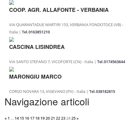
COOP. AGR. ALLAFONTE - VERBANIA
VIA QUARANTADUE MARTIRI 153, VERBANIA FONDOTOCE (VB) -
Italia |
Tel.0163851210
CASCINA LISINDREA
VIA SANTO STEFANO 7, VICOFORTE (CN) - Italia |
Tel.0174563644
MARONGIU MARCO
CORSO NOVARA 13, VIGEVANO (PV) - Italia |
Tel.038182815
Navigazione articoli
«
1
…
14
15
16
17
18
19
20
21
22
23
24
25
»