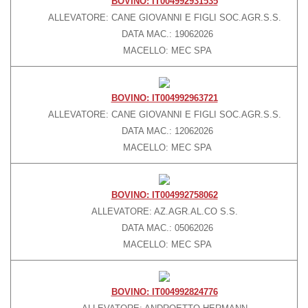
BOVINO: IT004992931535
ALLEVATORE: CANE GIOVANNI E FIGLI SOC.AGR.S.S.
Gastronomia D’Eccellenza
DATA MAC.: 19062026
PRESS
MACELLO: MEC SPA
Rassegna stampa
Pubblicazioni
BOVINO: IT004992963721
BLOG
ALLEVATORE: CANE GIOVANNI E FIGLI SOC.AGR.S.S.
DATA MAC.: 12062026
MACELLO: MEC SPA
BOVINO: IT004992758062
ALLEVATORE: AZ.AGR.AL.CO S.S.
DATA MAC.: 05062026
MACELLO: MEC SPA
BOVINO: IT004992824776