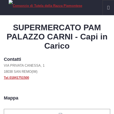
HOME
SUPERMERCATO PAM
RAZZA PIEMONTESE
PALAZZO CARNI - Capi in
Il Fassone di Razza Piemontese
Carico
La Carne
IGP VITELLONI PIEMONTESI DELLA COSCIA
Contatti
CERTIFICAZIONE
VIA PRIVATA CANESSA, 1
18038 SAN REMO(IM)
SOSTENIBILITÀ
Tel.01841751500
FILIERA
Allevamenti
Mappa
Laboratori
Macelli
Macellerie