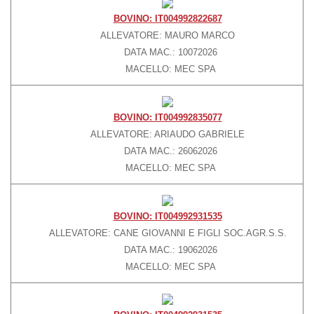
BOVINO: IT004992822687
Grande Distribuzione
ALLEVATORE: MAURO MARCO
Rivendite
DATA MAC.: 10072026
Ristoranti
MACELLO: MEC SPA
Vendita su prenotazione
PUNTI VENDITA
BOVINO: IT004992835077
PRODOTTI
ALLEVATORE: ARIAUDO GABRIELE
DATA MAC.: 26062026
Ragù Classico
MACELLO: MEC SPA
Manzo Affumicato
Girello Cotto
BOVINO: IT004992931535
Bresaola
ALLEVATORE: CANE GIOVANNI E FIGLI SOC.AGR.S.S.
Carpaccio di Bresaola
DATA MAC.: 19062026
MACELLO: MEC SPA
Wurstel di Fassone
Salame di Fassone
Pasta fresca a marchio Coalvi