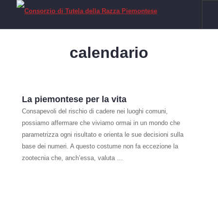
HOME
calendario
RAZZA PIEMONTESE
Il Fassone di Razza Piemontese
La Carne
La piemontese per la vita
IGP VITELLONI PIEMONTESI DELLA COSCIA
Consapevoli del rischio di cadere nei luoghi comuni,
possiamo affermare che viviamo ormai in un mondo che
CERTIFICAZIONE
parametrizza ogni risultato e orienta le sue decisioni sulla
SOSTENIBILITÀ
base dei numeri. A questo costume non fa eccezione la
FILIERA
zootecnia che, anch’essa, valuta …
Allevamenti
Laboratori
Macelli
Macellerie