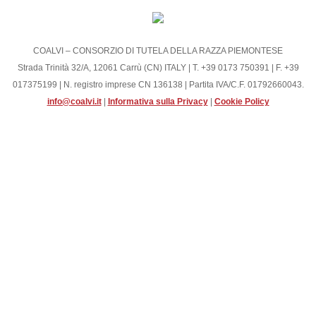
Grande Distribuzione
Rivendite
COALVI – CONSORZIO DI TUTELA DELLA RAZZA PIEMONTESE
Ristoranti
Strada Trinità 32/A, 12061 Carrù (CN) ITALY | T. +39 0173 750391 | F. +39
017375199 | N. registro imprese CN 136138 | Partita IVA/C.F. 01792660043.
Vendita su prenotazione
info@coalvi.it
|
Informativa sulla Privacy
|
Cookie Policy
PUNTI VENDITA
PRODOTTI
Ragù Classico
Manzo Affumicato
Girello Cotto
Bresaola
Carpaccio di Bresaola
Wurstel di Fassone
Salame di Fassone
Pasta fresca a marchio Coalvi