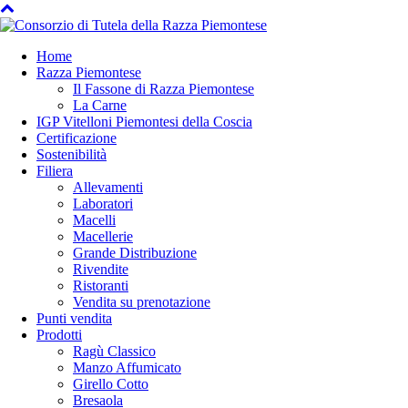
Home
Razza Piemontese
Il Fassone di Razza Piemontese
La Carne
IGP Vitelloni Piemontesi della Coscia
Certificazione
Sostenibilità
Filiera
Allevamenti
Laboratori
Macelli
Macellerie
Grande Distribuzione
Rivendite
Ristoranti
Vendita su prenotazione
Punti vendita
Prodotti
Ragù Classico
Manzo Affumicato
Girello Cotto
Bresaola