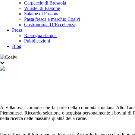
Carpaccio di Bresaola
Wurstel di Fassone
Salame di Fassone
Pasta fresca a marchio Coalvi
Gastronomia D’Eccellenza
Press
Rassegna stampa
Pubblicazioni
Blog
A Villanova, comune che fa parte della comunità montana Alto Tanaro
Piemontese. Riccardo seleziona e acquista personalmente i bovini di Raz
nella ricerca delle massima qualità della carne.
Per rafforzare il loro operato, Franca e Riccardo hanno scelto di aderir