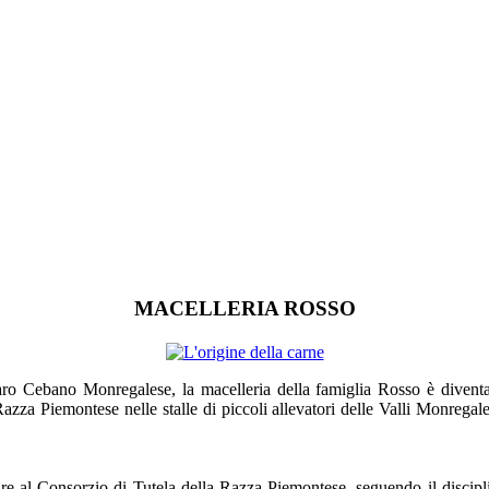
MACELLERIA ROSSO
 Cebano Monregalese, la macelleria della famiglia Rosso è diventata
za Piemontese nelle stalle di piccoli allevatori delle Valli Monregales
e al Consorzio di Tutela della Razza Piemontese, seguendo il disciplinar