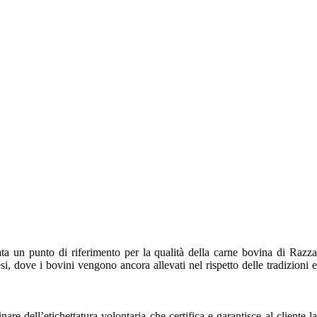
 un punto di riferimento per la qualità della carne bovina di Razza
i, dove i bovini vengono ancora allevati nel rispetto delle tradizioni e
e dell’etichettatura volontaria che certifica e garantisce al cliente la