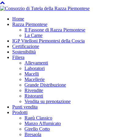
Home
Razza Piemontese
Il Fassone di Razza Piemontese
La Carne
IGP Vitelloni Piemontesi della Coscia
Certificazione
Sostenibilità
Filiera
Allevamenti
Laboratori
Macelli
Macellerie
Grande Distribuzione
Rivendite
Ristoranti
Vendita su prenotazione
Punti vendita
Prodotti
Ragù Classico
Manzo Affumicato
Girello Cotto
Bresaola