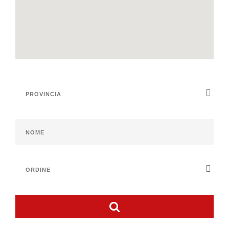
Gastronomia D’Eccellenza
PRESS
Rassegna stampa
Pubblicazioni
BLOG