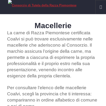
HOME
Macellerie
RAZZA PIEMONTESE
La carne di Razza Piemontese certificata
Il Fassone di Razza Piemontese
Coalvi si può trovare esclusivamente nelle
macellerie che aderiscono al Consorzio. Il
La Carne
marchio assicura l’origine della carne, ma
IGP VITELLONI PIEMONTESI DELLA COSCIA
permette a ciascuna di esprimere la propria
CERTIFICAZIONE
professionalità e il proprio estro nella sua
SOSTENIBILITÀ
presentazione, venendo incontro alle
esigenze della propria clientela.
FILIERA
Allevamenti
Per consultare l’elenco delle macellerie
Laboratori
Coalvi, scegli la provincia che ti interessa:
Macelli
compariranno in ordine alfabetico di comune
Macellerie