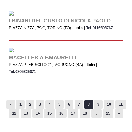
I BINARI DEL GUSTO DI NICOLA PAOLO
PIAZZA NIZZA, 79/C, TORINO (TO) - Italia |
Tel.0116505767
MACELLERIA F.MAURELLI
PIAZZA PLEBISCITO 21, MODUGNO (BA) - Italia |
Tel.0805325671
«
1
2
3
4
5
6
7
8
9
10
11
12
13
14
15
16
17
18
…
25
»