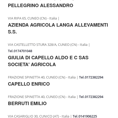
PELLEGRINO ALESSANDRO
PASTA FRESCA A MARCHIO COALVI
GASTRONOMIA D’ECCELLENZA
VIA RIPA 65, CUNEO (CN) - Italia |
AZIENDA AGRICOLA LANGA ALLEVAMENTI
PRESS
S.S.
RASSEGNA STAMPA
VIA CASTELLETTO STURA 328/A, CUNEO (CN) - Italia |
PUBBLICAZIONI
Tel.0174701048
BLOG
GIULIA DI CAPELLO ALDO E C SAS
SOCIETA' AGRICOLA
FRAZIONE SPINETTA 40, CUNEO (CN) - Italia |
Tel.0172382294
CAPELLO ENRICO
FRAZIONE SPINETTA 40, CUNEO (CN) - Italia |
Tel.0172382294
BERRUTI EMILIO
VIA CASARIGLIO 30, CUNICO (AT) - Italia |
Tel.0141906225