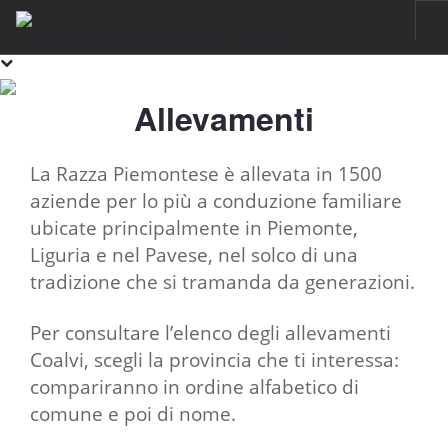
HOME
Allevamenti
RAZZA PIEMONTESE
IL FASSONE DI RAZZA PIEMONTESE
La Razza Piemontese è allevata in 1500
LA CARNE
aziende per lo più a conduzione familiare
ubicate principalmente in Piemonte,
IGP VITELLONI PIEMONTESI DELLA COSCIA
Liguria e nel Pavese, nel solco di una
CERTIFICAZIONE
tradizione che si tramanda da generazioni.
SOSTENIBILITÀ
FILIERA
Per consultare l’elenco degli allevamenti
Coalvi, scegli la provincia che ti interessa:
ALLEVAMENTI
compariranno in ordine alfabetico di
LABORATORI
comune e poi di nome.
MACELLI