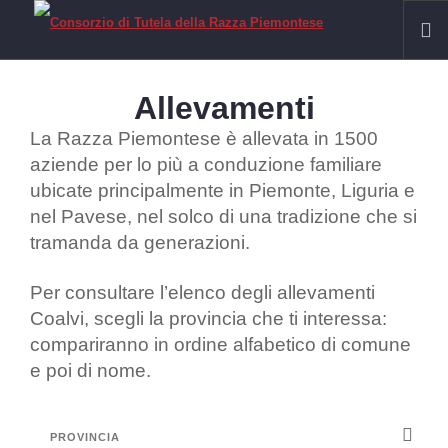
HOME
Allevamenti
RAZZA PIEMONTESE
La Razza Piemontese è allevata in 1500
Il Fassone di Razza Piemontese
aziende per lo più a conduzione familiare
ubicate principalmente in Piemonte, Liguria e
La Carne
nel Pavese, nel solco di una tradizione che si
IGP VITELLONI PIEMONTESI DELLA COSCIA
tramanda da generazioni.
CERTIFICAZIONE
SOSTENIBILITÀ
Per consultare l’elenco degli allevamenti
Coalvi, scegli la provincia che ti interessa:
FILIERA
compariranno in ordine alfabetico di comune
Allevamenti
e poi di nome.
Laboratori
Macelli
Macellerie