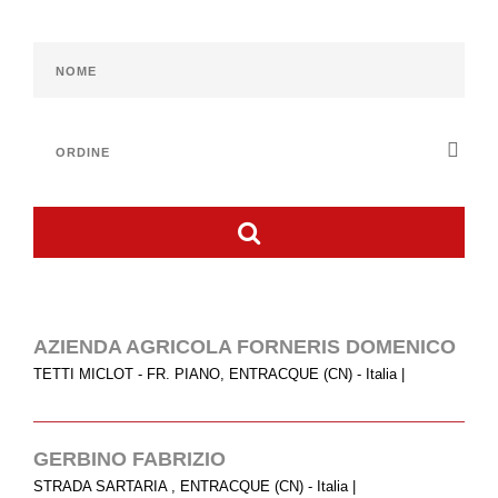
Grande Distribuzione
Rivendite
Ristoranti
Vendita su prenotazione
PUNTI VENDITA
PRODOTTI
Ragù Classico
Manzo Affumicato
Girello Cotto
AZIENDA AGRICOLA FORNERIS DOMENICO
Bresaola
TETTI MICLOT - FR. PIANO, ENTRACQUE (CN) - Italia |
Carpaccio di Bresaola
Wurstel di Fassone
GERBINO FABRIZIO
Salame di Fassone
STRADA SARTARIA , ENTRACQUE (CN) - Italia |
Pasta fresca a marchio Coalvi