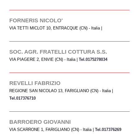
Gastronomia D’Eccellenza
PRESS
FORNERIS NICOLO'
VIA TETTI MICLOT 10, ENTRACQUE (CN) - Italia |
Rassegna stampa
Pubblicazioni
BLOG
SOC. AGR. FRATELLI COTTURA S.S.
VIA PIAGERE 2, ENVIE (CN) - Italia |
Tel.0175278034
REVELLI FABRIZIO
REGIONE SAN NICOLAO 13, FARIGLIANO (CN) - Italia |
Tel.017376710
BARROERO GIOVANNI
VIA SCARRONE 1, FARIGLIANO (CN) - Italia |
Tel.017376269