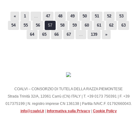
«
1
…
47
48
49
50
51
52
53
54
55
56
57
58
59
60
61
62
63
64
65
66
67
…
139
»
COALVI – CONSORZIO DI TUTELA DELLA RAZZA PIEMONTESE
Strada Trinità 32/A, 12061 Carrù (CN) ITALY | T. +39 0173 750391 | F. +39
017375199 | N. registro imprese CN 136138 | Partita IVA/C.F. 01792660043.
info@coalvi.it
|
Informativa sulla Privacy
|
Cookie Policy