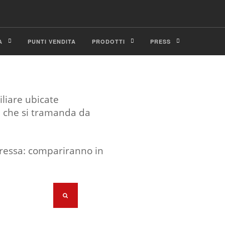
A
PUNTI VENDITA
PRODOTTI
PRESS
liare ubicate
e che si tramanda da
teressa: compariranno in