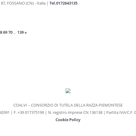
, FOSSANO (CN) - Italia |
Tel.0172643135
8
69
70
…
139
»
COALVI – CONSORZIO DI TUTELA DELLA RAZZA PIEMONTESE
3 750391 | F. +39 017375199 | N. registro imprese CN 136138 | Partita IVA/C.F
Cookie Policy