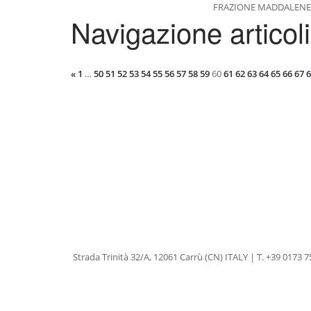
FRAZIONE MADDALENE 87
Navigazione articoli
«
1
…
50
51
52
53
54
55
56
57
58
59
60
61
62
63
64
65
66
67
6
Strada Trinità 32/A, 12061 Carrù (CN) ITALY | T. +39 017