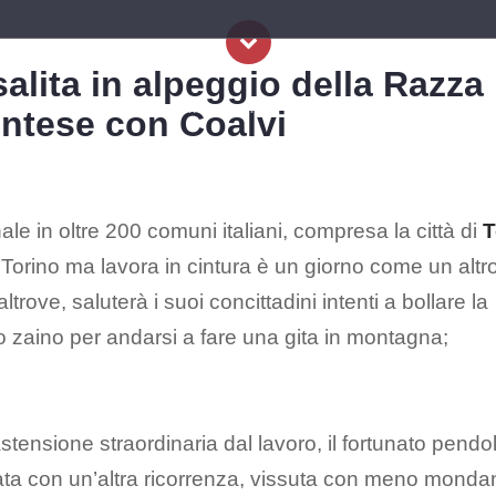
alita in alpeggio della Razza
SI DELLA COSCIA
CERTIFICAZIONE
SOSTENIBILITÀ
FILIER
ntese con Coalvi
ale in oltre 200 comuni italiani, compresa la città di
T
 Torino ma lavora in cintura è un giorno come un altro
ltrove, saluterà i suoi concittadini intenti a bollare la
o zaino per andarsi a fare una gita in montagna;
’astensione straordinaria dal lavoro, il fortunato pendo
nata con un’altra ricorrenza, vissuta con meno monda