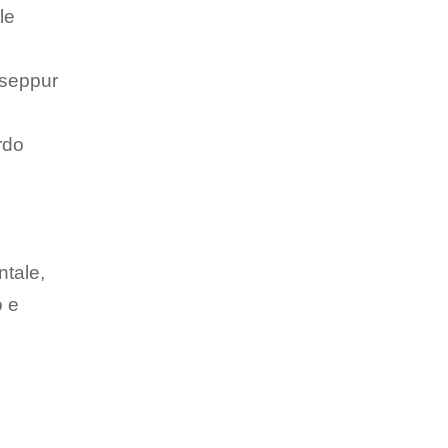
le
 seppur
rdo
ntale,
o e