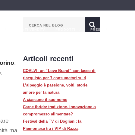
A
PUNTI VENDITA
PRODOTTI
PRESS
Articoli recenti
orino
.
COALVI: un “Love Brand” con tasso di
,
riacquisto per 3 consumatori su 4
L’alpeggio è passione, volti, storie,
amore per la natura
A ciascuno il suo nome
Carne ibrida: tradizione, innovazione o
compromesso alimentare?
lare
Festival della TV di Dogliani: la
Piemontese tra i VIP di Razza
nità ma