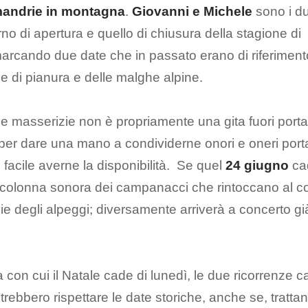
 mandrie in montagna
.
Giovanni e Michele
sono i d
no di apertura e quello di chiusura della stagione di
marcando due date che in passato erano di riferiment
cine di pianura e delle malghe alpine.
le masserizie non è propriamente una gita fuori porta
 per dare una mano a condividerne onori e oneri port
 facile averne la disponibilità. Se quel
24 giugno
ca
a colonna sonora dei campanacci che rintoccano al co
ie degli alpeggi; diversamente arriverà a concerto già 
con cui il Natale cade di lunedì, le due ricorrenze 
otrebbero rispettare le date storiche, anche se, trattan