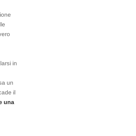
zione
le
vero
arsi in
rsa un
cade il
te una