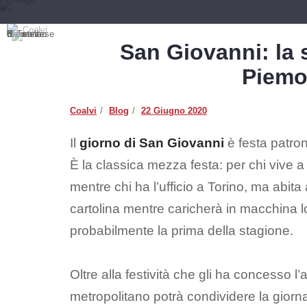
San Giovanni: la s
HOME
RAZZA PIEMONTESE
IGP VITELLONI PIEMONTE
Piemo
BLOG
Coalvi
Blog
22 Giugno 2020
Il
giorno di San Giovanni
è festa patron
È la classica mezza festa: per chi vive a
mentre chi ha l’ufficio a Torino, ma abita a
cartolina mentre caricherà in macchina l
probabilmente la prima della stagione.
Oltre alla festività che gli ha concesso l
metropolitano potrà condividere la gior