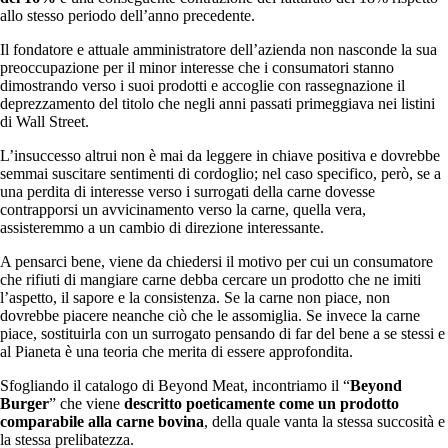
allo stesso periodo dell’anno precedente.
Il fondatore e attuale amministratore dell’azienda non nasconde la sua
preoccupazione per il minor interesse che i consumatori stanno
dimostrando verso i suoi prodotti e accoglie con rassegnazione il
deprezzamento del titolo che negli anni passati primeggiava nei listini
di Wall Street.
L’insuccesso altrui non è mai da leggere in chiave positiva e dovrebbe
semmai suscitare sentimenti di cordoglio; nel caso specifico, però, se a
una perdita di interesse verso i surrogati della carne dovesse
contrapporsi un avvicinamento verso la carne, quella vera,
assisteremmo a un cambio di direzione interessante.
A pensarci bene, viene da chiedersi il motivo per cui un consumatore
che rifiuti di mangiare carne debba cercare un prodotto che ne imiti
l’aspetto, il sapore e la consistenza. Se la carne non piace, non
dovrebbe piacere neanche ciò che le assomiglia. Se invece la carne
piace, sostituirla con un surrogato pensando di far del bene a se stessi e
al Pianeta è una teoria che merita di essere approfondita.
Sfogliando il catalogo di Beyond Meat, incontriamo il “
Beyond
Burger
” che viene
descritto poeticamente come un prodotto
comparabile alla carne bovina
, della quale vanta la stessa succosità e
la stessa prelibatezza.