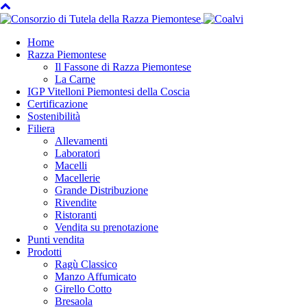
Home
Razza Piemontese
Il Fassone di Razza Piemontese
La Carne
IGP Vitelloni Piemontesi della Coscia
Certificazione
Sostenibilità
Filiera
Allevamenti
Laboratori
Macelli
Macellerie
Grande Distribuzione
Rivendite
Ristoranti
Vendita su prenotazione
Punti vendita
Prodotti
Ragù Classico
Manzo Affumicato
Girello Cotto
Bresaola