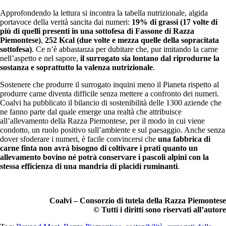
Approfondendo la lettura si incontra la tabella nutrizionale, algida
portavoce della verità sancita dai numeri:
19% di grassi (17 volte di
più di quelli presenti in una sottofesa di Fassone di Razza
Piemontese)
,
252 Kcal (due volte e mezza quelle della sopracitata
sottofesa)
. Ce n’è abbastanza per dubitare che, pur imitando la carne
nell’aspetto e nel sapore,
il surrogato sia lontano dal riprodurne la
sostanza e soprattutto la valenza nutrizionale
.
Sostenere che produrre il surrogato inquini meno il Pianeta rispetto al
produrre carne diventa difficile senza mettere a confronto dei numeri.
Coalvi ha pubblicato il bilancio di sostenibilità delle 1300 aziende che
ne fanno parte dal quale emerge una realtà che attribuisce
all’allevamento della Razza Piemontese, per il modo in cui viene
condotto, un ruolo positivo sull’ambiente e sul paesaggio. Anche senza
dover sfoderare i numeri, è facile convincersi che
una fabbrica di
carne finta non avrà bisogno di coltivare i prati quanto un
allevamento bovino né potrà conservare i pascoli alpini con la
stessa efficienza di una mandria di placidi ruminanti
.
Coalvi – Consorzio di tutela della Razza Piemontese
© Tutti i diritti sono riservati all’autore