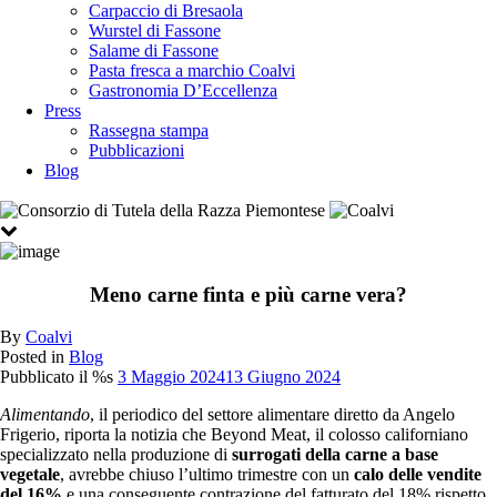
Carpaccio di Bresaola
Wurstel di Fassone
Salame di Fassone
Pasta fresca a marchio Coalvi
Gastronomia D’Eccellenza
Press
Rassegna stampa
Pubblicazioni
Blog
Meno carne finta e più carne vera?
By
Coalvi
Posted in
Blog
Pubblicato il %s
3 Maggio 2024
13 Giugno 2024
Alimentando
, il periodico del settore alimentare diretto da Angelo
Frigerio, riporta la notizia che Beyond Meat, il colosso californiano
specializzato nella produzione di
surrogati della carne a base
vegetale
, avrebbe chiuso l’ultimo trimestre con un
calo delle vendite
del 16%
e una conseguente contrazione del fatturato del 18% rispetto