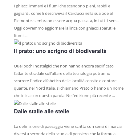
I ghiacci immani e i fiumi che scendono pieni, rapidi e
PASTA FRESCA A MARCHIO COALVI
gagliardi, come li descriveva il Carducci nella sua ode al
GASTRONOMIA D’ECCELLENZA
Piemonte, sembrano essere acqua passata, in tutti i sensi.
Oggi dovremmo aggiornare la lirica con ghiacci sparuti e
PRESS
fiumi …
RASSEGNA STAMPA
Il prato: uno scrigno di biodiversità
PUBBLICAZIONI
BLOG
Quei pochi nostalgici che non hanno ancora sacrificato
l’atlante stradale sull’altare della tecnologia potranno
scorrere l’indice alfabetico delle località censite e contare
quante, nel Nord Italia, si chiamano Prato o hanno un nome
che inizia con questa parola. Nell’edizione più recente …
Dalle stalle alle stelle
La definizione di paesaggio viene scritta con sensi di marcia
diversi a seconda della scuola di pensiero che la formula. I