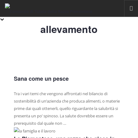
allevamento
HOME
RAZZA PIEMONTESE
IL FASSONE DI RAZZA PIEMONTESE
LA CARNE
IGP VITELLONI PIEMONTESI DELLA COSCIA
Sana come un pesce
CERTIFICAZIONE
SOSTENIBILITÀ
Tra i vari temi che vengono affrontati nel bilancio di
FILIERA
sostenibilità di un’azienda che produca alimenti, o materie
prime dai quali ottenerli, quello riguardante la salubrità si
ALLEVAMENTI
presenta un po’ spinoso. La salute dovrebbe essere un
LABORATORI
prerequisito dal quale non …
MACELLI