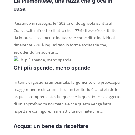
La Piemontese, una razza che gioca in
MACELLERIE
casa
GRANDE DISTRIBUZIONE
Passando in rassegna le 1302 aziende agricole iscritte al
RIVENDITE
Coalvi, salta all’occhio il fatto che il 77% di esse è costituito
RISTORANTI
da imprese fiscalmente inquadrate come ditte individuali. Il
VENDITA SU PRENOTAZIONE
rimanente 23% è inquadrato in forme societarie che,
escludendo tre società …
PUNTI VENDITA
PRODOTTI
Chi più spende, meno spande
RAGÙ CLASSICO
In tema di gestione ambientale, l’argomento che preoccupa
MANZO AFFUMICATO
maggiormente chi amministra un territorio è la tutela delle
GIRELLO COTTO
acque. È comprensibile dunque che la questione sia oggetto
di un’approfondita normativa e che questa venga fatta
BRESAOLA
rispettare con rigore. Tra le attività normate che …
CARPACCIO DI BRESAOLA
WURSTEL DI FASSONE
Acqua: un bene da rispettare
SALAME DI FASSONE