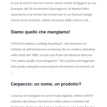
A uso di coloro che non hanno avuto modo di leggere su «La
Stampa» del 24 novembre il Buongiorno di Mattia Feltri,
riportiamo una sintesi del contenuto in cui l’autore spiega
che la carne sintetica, ultimo ritrovato della scienza che …
Siamo quello che mangiamo!
Il filosofo tedesco Ludwig Feuerbach, nel recensire un
trattato di alimentazione composto da un medico olandese
nella metà del 1800, scrisse una frase che divenne famosa:
“noi siamo quello che mangiamo”. Non poteva immaginare
che questa semplice osservazione diventasse strumento di
…
Carpaccio: un nome, un prodotto?
L’usanza di mangiare la carne cruda tagliata a fette sottili è
radicata da tempo immemore nella cultura culinaria del
Piemonte. Regione che poteva contare su una razza bovina,