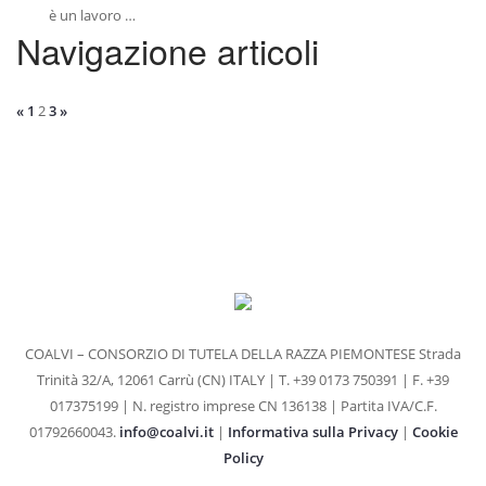
è un lavoro …
Navigazione articoli
«
1
2
3
»
COALVI – CONSORZIO DI TUTELA DELLA RAZZA PIEMONTESE
Strada
Trinità 32/A, 12061 Carrù (CN) ITALY | T. +39 0173 750391 | F. +39
017375199 | N. registro imprese CN 136138 | Partita IVA/C.F.
01792660043.
info@coalvi.it
|
Informativa sulla Privacy
|
Cookie
Policy