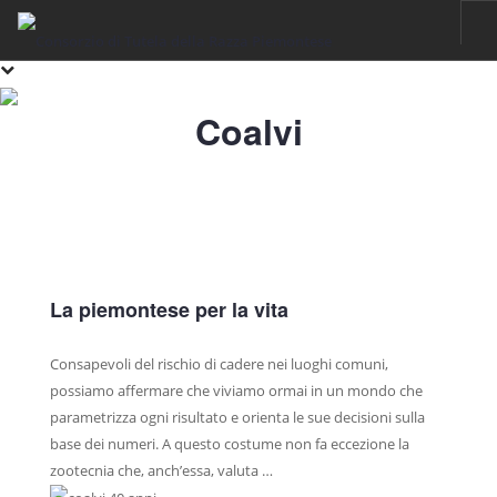
HOME
Coalvi
RAZZA PIEMONTESE
IL FASSONE DI RAZZA PIEMONTESE
LA CARNE
IGP VITELLONI PIEMONTESI DELLA COSCIA
CERTIFICAZIONE
La piemontese per la vita
SOSTENIBILITÀ
FILIERA
Consapevoli del rischio di cadere nei luoghi comuni,
possiamo affermare che viviamo ormai in un mondo che
ALLEVAMENTI
parametrizza ogni risultato e orienta le sue decisioni sulla
LABORATORI
base dei numeri. A questo costume non fa eccezione la
zootecnia che, anch’essa, valuta …
MACELLI