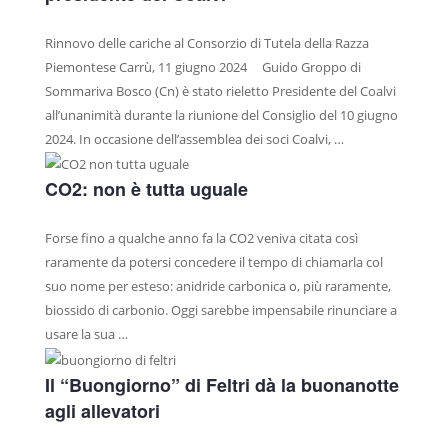
PASTA FRESCA A MARCHIO COALVI
Rinnovo delle cariche al Consorzio di Tutela della Razza
GASTRONOMIA D’ECCELLENZA
Piemontese Carrù, 11 giugno 2024 Guido Groppo di
Sommariva Bosco (Cn) è stato rieletto Presidente del Coalvi
PRESS
all’unanimità durante la riunione del Consiglio del 10 giugno
2024. In occasione dell’assemblea dei soci Coalvi, …
RASSEGNA STAMPA
PUBBLICAZIONI
CO2: non è tutta uguale
BLOG
Forse fino a qualche anno fa la CO2 veniva citata così
raramente da potersi concedere il tempo di chiamarla col
suo nome per esteso: anidride carbonica o, più raramente,
biossido di carbonio. Oggi sarebbe impensabile rinunciare a
usare la sua …
Il “Buongiorno” di Feltri dà la buonanotte
agli allevatori