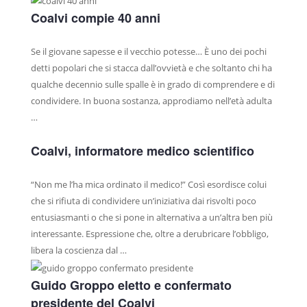
MACELLERIE
Coalvi compie 40 anni
GRANDE DISTRIBUZIONE
Se il giovane sapesse e il vecchio potesse… È uno dei pochi
RIVENDITE
detti popolari che si stacca dall’ovvietà e che soltanto chi ha
RISTORANTI
qualche decennio sulle spalle è in grado di comprendere e di
VENDITA SU PRENOTAZIONE
condividere. In buona sostanza, approdiamo nell’età adulta
…
PUNTI VENDITA
PRODOTTI
Coalvi, informatore medico scientifico
RAGÙ CLASSICO
“Non me l’ha mica ordinato il medico!” Così esordisce colui
MANZO AFFUMICATO
che si rifiuta di condividere un’iniziativa dai risvolti poco
GIRELLO COTTO
entusiasmanti o che si pone in alternativa a un’altra ben più
interessante. Espressione che, oltre a derubricare l’obbligo,
BRESAOLA
libera la coscienza dal …
CARPACCIO DI BRESAOLA
Guido Groppo eletto e confermato
WURSTEL DI FASSONE
presidente del Coalvi
SALAME DI FASSONE